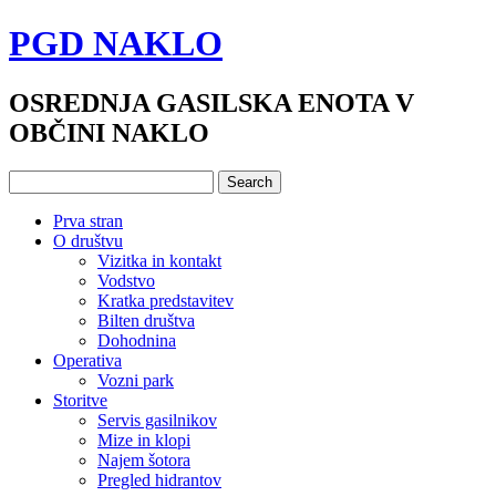
PGD NAKLO
OSREDNJA GASILSKA ENOTA V
OBČINI NAKLO
Prva stran
O društvu
Vizitka in kontakt
Vodstvo
Kratka predstavitev
Bilten društva
Dohodnina
Operativa
Vozni park
Storitve
Servis gasilnikov
Mize in klopi
Najem šotora
Pregled hidrantov