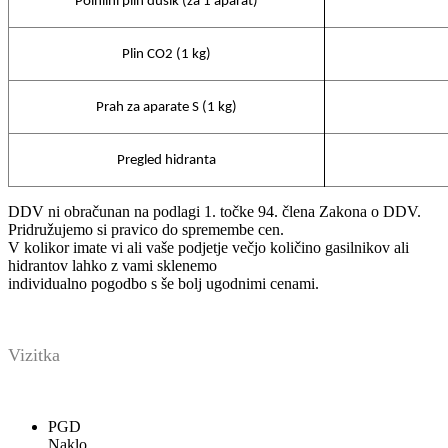
Polnilni plin dušik (za 1 aparat)
Plin CO2 (1 kg)
Prah za aparate S (1 kg)
Pregled hidranta
DDV ni obračunan na podlagi 1. točke 94. člena Zakona o DDV.
Pridružujemo si pravico do spremembe cen.
V kolikor imate vi ali vaše podjetje večjo količino gasilnikov ali
hidrantov lahko z vami sklenemo
individualno pogodbo s še bolj ugodnimi cenami.
Vizitka
PGD
Naklo