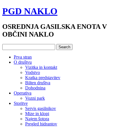
PGD NAKLO
OSREDNJA GASILSKA ENOTA V
OBČINI NAKLO
Prva stran
O društvu
Vizitka in kontakt
Vodstvo
Kratka predstavitev
Bilten društva
Dohodnina
Operativa
Vozni park
Storitve
Servis gasilnikov
Mize in klopi
Najem šotora
Pregled hidrantov