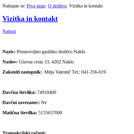
Nahajate se:
Prva stran
O društvu
Vizitka in kontakt
Vizitka in kontakt
Natisni
Naziv:
Prostovoljno gasilsko društvo Naklo
Naslov:
Glavna cesta 33, 4202 Naklo
Zakoniti zastopnik:
Mitja Valentič Tel.: 041-356-019
Davčna številka:
74910400
Davčni zavezanec:
Ne
Matična številka:
5155657000
Transakcijski računi: