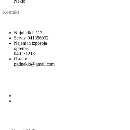
Naklo
Kontakt
Nujni klici: 112
Servis: 041356092
Najem in izposoja
opreme:
040131213
Ostalo:
pgdnaklo@gmail.com