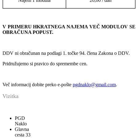
Najem 1 modula
20,00 / dan
V PRIMERU HKRATNEGA NAJEMA VEČ MODULOV SE
OBRAČUNA POPUST.
DDV ni obračunan na podlagi 1. točke 94. člena Zakona o DDV.
Pridružujemo si pravico do spremembe cen.
Več informacij dobite preko e-pošte
pgdnaklo@gmail.com
.
Vizitka
PGD
Naklo
Glavna
cesta 33