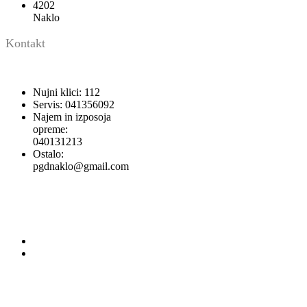
4202
Naklo
Kontakt
Nujni klici: 112
Servis: 041356092
Najem in izposoja
opreme:
040131213
Ostalo:
pgdnaklo@gmail.com