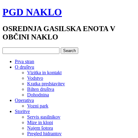
PGD NAKLO
OSREDNJA GASILSKA ENOTA V
OBČINI NAKLO
Prva stran
O društvu
Vizitka in kontakt
Vodstvo
Kratka predstavitev
Bilten društva
Dohodnina
Operativa
Vozni park
Storitve
Servis gasilnikov
Mize in klopi
Najem šotora
Pregled hidrantov